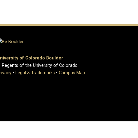
niversity of Colorado Boulder
 Regents of the University of Colorado
rivacy
•
Legal & Trademarks
•
Campus Map