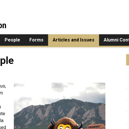
on
People
Forms
Articles and Issues
Alumni Con
ple
us,
am
s
nte
la
sed