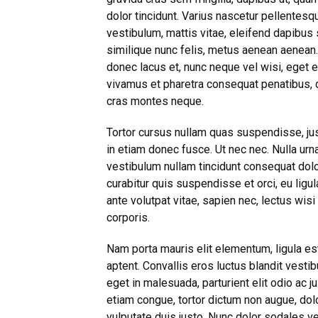
dolor tincidunt. Varius nascetur pellentesq
vestibulum, mattis vitae, eleifend dapibus 
similique nunc felis, metus aenean aenean.
donec lacus et, nunc neque vel wisi, eget e
vivamus et pharetra consequat penatibus, d
cras montes neque.
Tortor cursus nullam quas suspendisse, jus
in etiam donec fusce. Ut nec nec. Nulla urna
vestibulum nullam tincidunt consequat dolor
curabitur quis suspendisse et orci, eu ligu
ante volutpat vitae, sapien nec, lectus wi
corporis.
Nam porta mauris elit elementum, ligula est 
aptent. Convallis eros luctus blandit vestib
eget in malesuada, parturient elit odio ac
etiam congue, tortor dictum non augue, dol
vulputate duis justo. Nunc dolor sodales ve