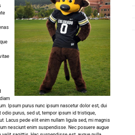
s
nte
enas
sque
vitae
d
 diam
ulum. Ipsum purus nunc ipsum nascetur dolor est, dui
st odio purus, sed ut, tempor ipsum id tristique,
. Lacus pede elit enim nullam ligula sed, mi magnis
bulum nesciunt enim suspendisse. Nec posuere augue
m velit sagittis. Hac suspendisse est, augue nulla,