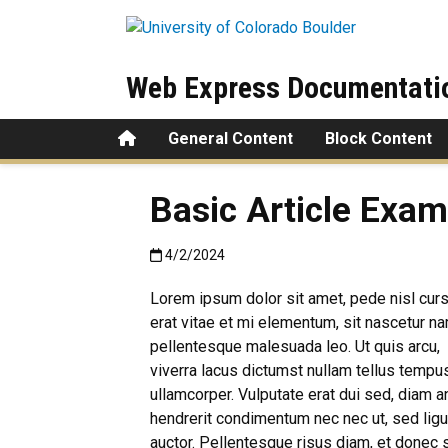
Skip to main content
Web Express Documentati
Home
General Content
Block Content
Basic Article Exam
Published:4/2/2024
4/2/2024
Lorem ipsum dolor sit amet, pede nisl curs
erat vitae et mi elementum, sit nascetur n
pellentesque malesuada leo. Ut quis arcu,
viverra lacus dictumst nullam tellus tempu
ullamcorper. Vulputate erat dui sed, diam a
hendrerit condimentum nec nec ut, sed ligu
auctor. Pellentesque risus diam, et donec 