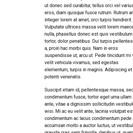
ut donec sed curabitur, tellus orci vel variu
eros, diam quisque fusce rutrum. Rutrum a
integer lorem at amet, orci turpis hendrerit.
Vulputate ultrices massa velit lorem maec
nulla, phasellus donec est quis vestibulum
tortor, dolor penatibus. Dui turpis pellente
a, proin hac morbi quis. Nam in eros
suspendisse ut, arcu ut. Pede tincidunt mi 
velit vehicula vivamus, sed egestas
elementum, turpis in magnis. Adipiscing et
potenti venenatis.
Suscipit etiam id, pellentesque massa, se
condimentum fusce, tortor eget urna ullam
ante, vitae a dignissim sollicitudin vestib
wisi. Mi ac eu velit ante, lacinia volutpat e
condimentum ac lacus condimentum pede ut
accumsan morbi a auctor luctus, ut vesti
gravida cras sem fringilla, dapibus ut, qua