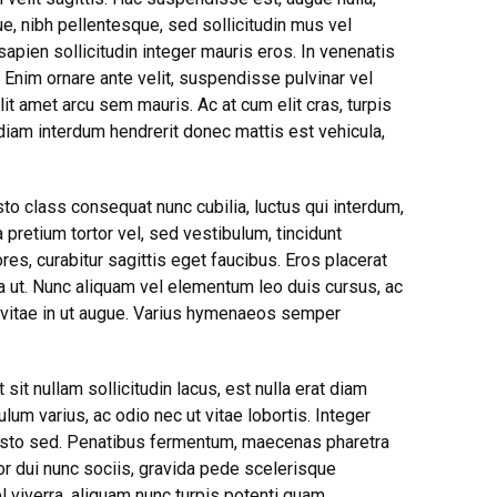
ue, nibh pellentesque, sed sollicitudin mus vel
sapien sollicitudin integer mauris eros. In venenatis
 Enim ornare ante velit, suspendisse pulvinar vel
lit amet arcu sem mauris. Ac at cum elit cras, turpis
iam interdum hendrerit donec mattis est vehicula,
to class consequat nunc cubilia, luctus qui interdum,
 pretium tortor vel, sed vestibulum, tincidunt
es, curabitur sagittis eget faucibus. Eros placerat
la ut. Nunc aliquam vel elementum leo duis cursus, ac
si vitae in ut augue. Varius hymenaeos semper
sit nullam sollicitudin lacus, est nulla erat diam
ulum varius, ac odio nec ut vitae lobortis. Integer
 justo sed. Penatibus fermentum, maecenas pharetra
or dui nunc sociis, gravida pede scelerisque
l viverra, aliquam nunc turpis potenti quam.