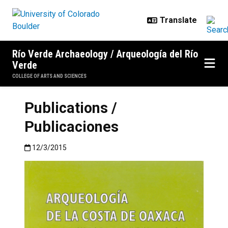
Skip to main content
Río Verde Archaeology / Arqueología del Río
Verde
COLLEGE OF ARTS AND SCIENCES
Publications /
Publicaciones
Published:12/3/2015
12/3/2015