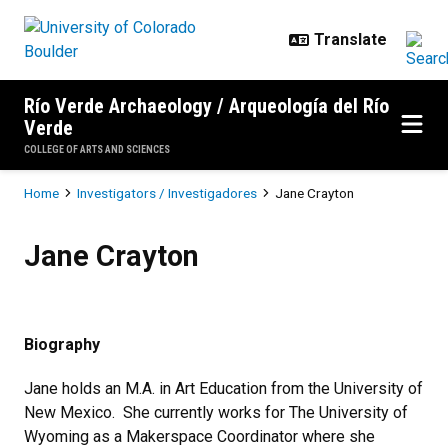
Skip to main content
Río Verde Archaeology / Arqueología del Río
Verde
COLLEGE OF ARTS AND SCIENCES
Breadcrumb
Home
Investigators / Investigadores
Jane Crayton
Jane Crayton
Jane Crayton
Biography
Jane holds an M.A. in Art Education from the University of
New Mexico. She currently works for The University of
Wyoming as a Makerspace Coordinator where she