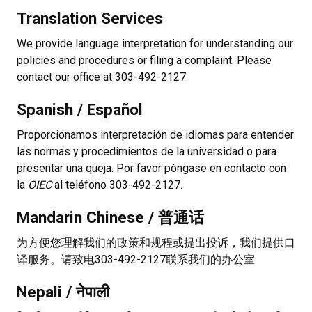
Translation Services
We provide language interpretation for understanding our
policies and procedures or filing a complaint. Please
contact our office at 303-492-2127.
Spanish / Español
Proporcionamos interpretación de idiomas para entender
las normas y procedimientos de la universidad o para
presentar una queja. Por favor póngase en contacto con
la
OIEC
al teléfono 303-492-2127.
Mandarin Chinese / 普通话
为方便您理解我们的政策和规程或提出投诉，我们提供口
译服务。请致电303-492-2127联系我们的办公室
Nepali / नेपाली