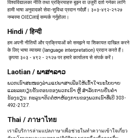
विश्वविद्यालका नीति तथा प्रक्रियाहरु बुझ्न वा उजुरी दर्ता गर्नका लागि
हामी भाषा अनुवादको सेवा-सुविधा प्रदान गर्दछौं। ३०३-४९२-२१२७
नम्बरमा OIECलाई सम्पर्क गर्नुहोला।
Hindi / हिन्दी
हम अपनी नीतियों और प्रक्रियाओं को समझने या शिकायत दाखिल करने
के लिए भाषा व्याख्या (language interpretation) प्रदान करते हैं।
कृपया ३०३ - ४९२ - २१२७ पर हमारे कार्यालय से संपर्क करें।
Laotian / ພາສາລາວ
ພວກເຮົາສະໜອງລ່າມແປພາສາເພືອໃຫ້ເຂົ້າໃຈນະໂຍບາຍ
ແລະລະບຽບຂັ້ນຕອນຂອງພວກເຮົາ ຫຼື ສຳລັບການຍື່ນຄຳ
ຮ້ອງຮຽນ. ກະລຸນາຕິດຕໍ່ຫາຫ້ອງການຂອງພວກເຮົາທີ່ເບີ 303-
492-2127.
Thai / ภาษาไทย
เรามีบริการล่ามแปลภาษาเพื่อช่วยในทำความเข้าใจเกี่ยว