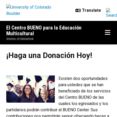
Skip to main content
El Centro BUENO para la Educación
Multicultural
SCHOOL OF EDUCATION
¡Haga una Donación Hoy!
¡Haga una Donación Hoy!
Existen dos oportunidades
para ustedes que se han
beneficiado de los servicios
del Centro BUENO de las
cuales los egresados y los
partidarios podrán contribuir al BUENO Center. Sus
contribuciones nos permitirán seguir ofreciendo becas a