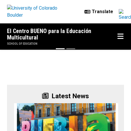
Skip to main content
El Centro BUENO para la Educación
Multicultural
SCHOOL OF EDUCATION
Welcome to The BUENO Center
Previous
Next
Latest News